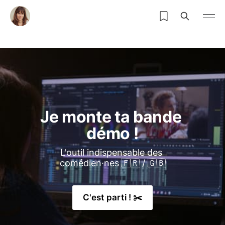
Je monte ta bande 
démo !
L'outil indispensable des 
comédien⸱nes 🇫🇷 / 
🇬🇧
C'est parti ! ✂️