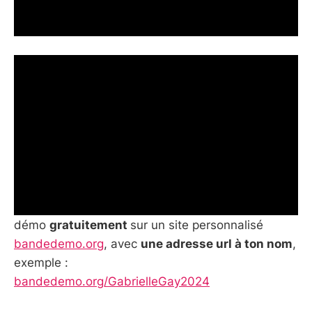
Je veux ma démo ! 📼
Mise en ligne sur une page
personnalisée
En plus du montage, je te propose de mettre ta
démo
gratuitement
sur un site personnalisé
bandedemo.org
, avec
une adresse url à ton nom
,
exemple :
bandedemo.org/GabrielleGay2024