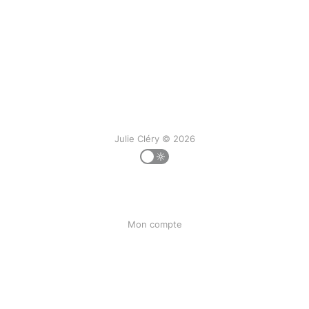
Julie Cléry © 2026
Mon compte
Mon historique
Ma liste
Contact
Liens