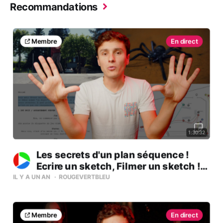
Recommandations
Membre
1:30:32
Les secrets d'un plan séquence !
Ecrire un sketch, Filmer un sketch !
(août 2025)
IL Y A UN AN
ROUGEVERTBLEU
Membre